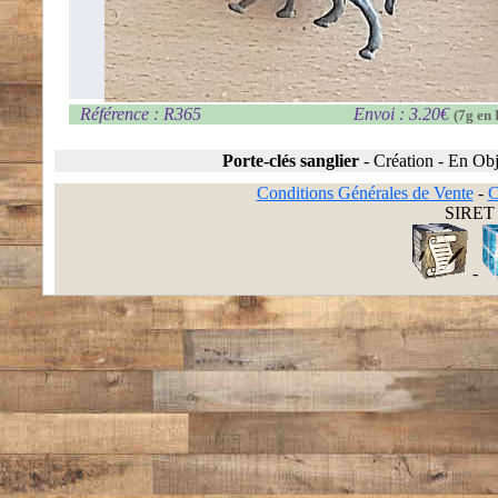
Référence : R365
Envoi : 3.20€
(7g en 
Porte-clés sanglier
-
Création
-
En Obj
Conditions Générales de Vente
-
C
SIRET 
-