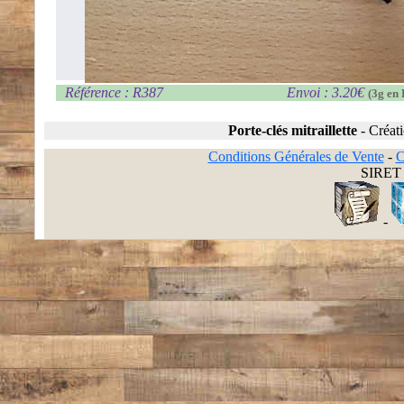
Référence : R387
Envoi : 3.20€
(3g en 
Porte-clés mitraillette
-
Créat
Conditions Générales de Vente
-
C
SIRET 
-