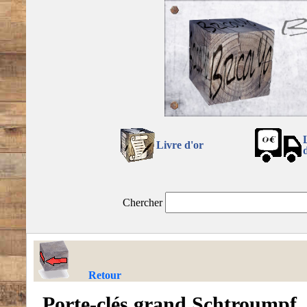
Livre d'or
Chercher
Retour
Porte-clés grand Schtroumpf