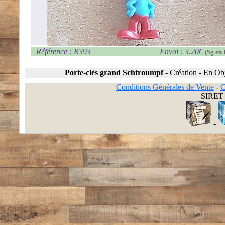
Référence : R393
Envoi : 3.20€
(5g en 
Porte-clés grand Schtroumpf
-
Création
-
En Obj
Conditions Générales de Vente
-
C
SIRET 
-