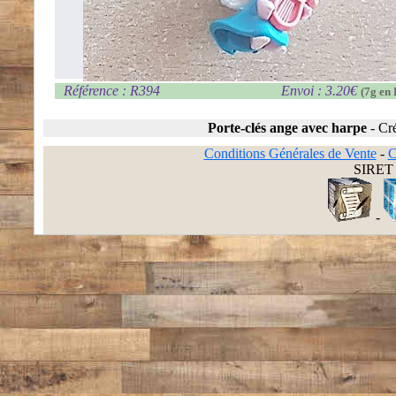
Référence : R394
Envoi : 3.20€
(7g en 
Porte-clés ange avec harpe
-
Cré
Conditions Générales de Vente
-
C
SIRET 
-