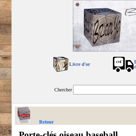
Livre d'or
Chercher
Retour
Porte-clés oiseau baseball