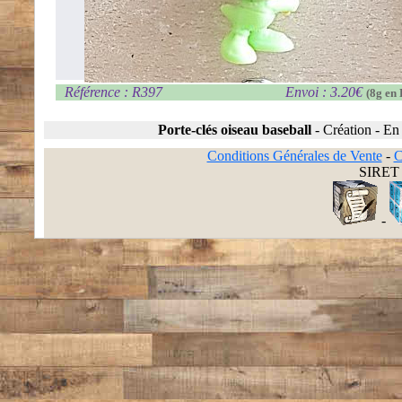
Référence : R397
Envoi : 3.20€
(8g en 
Porte-clés oiseau baseball
-
Création
-
En 
Conditions Générales de Vente
-
C
SIRET 
-