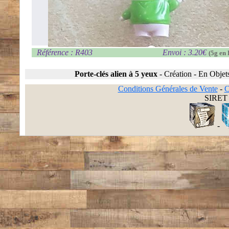
Référence : R403
Envoi : 3.20€
(5g en 
Porte-clés alien à 5 yeux
-
Création
-
En Objet
Conditions Générales de Vente
-
C
SIRET 
-