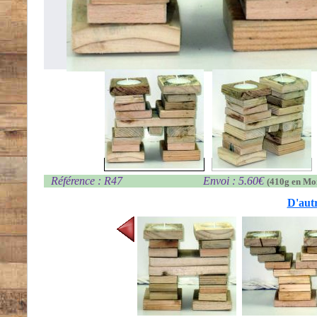
Référence : R47
Envoi : 5.60€
(410g en Mo
D'autr