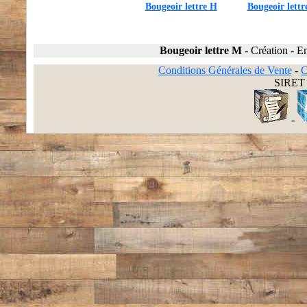
Bougeoir lettre H
Bougeoir lettr
Bougeoir lettre M
-
Création
-
En
Conditions Générales de Vente
-
C
SIRET 
-