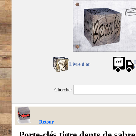
Livre d'or
Chercher
Retour
Porte-clés tigre dents de sabre