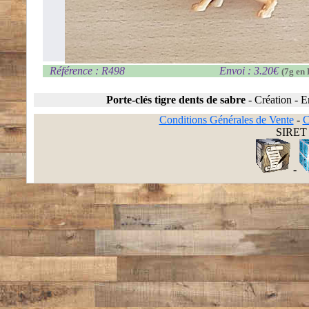
Référence : R498
Envoi : 3.20€
(7g en 
Porte-clés tigre dents de sabre
-
Création
-
E
Conditions Générales de Vente
-
C
SIRET 
-