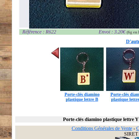
Référence : R622
Envoi : 3.20€
(6g en 
D'autr
Porte-clés diamino
Porte-clés dia
plastique lettre B
plastique lett
Porte-clés diamino plastique lettre Y
Conditions Générales de Vente
-
C
SIRET 