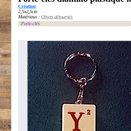
Création
2,5x2,5cm
Matériaux :
Objets détournés
Porte-clés