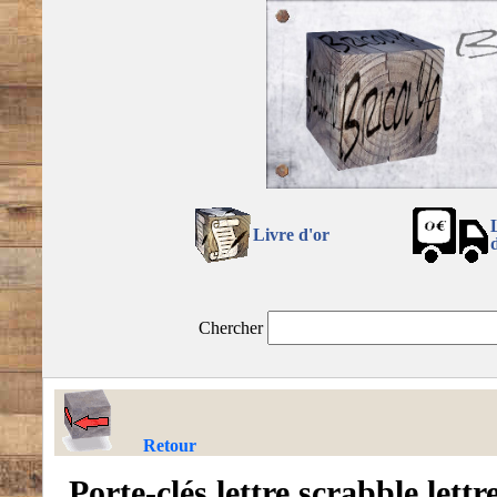
Livre d'or
Chercher
Retour
Porte-clés lettre scrabble lettr