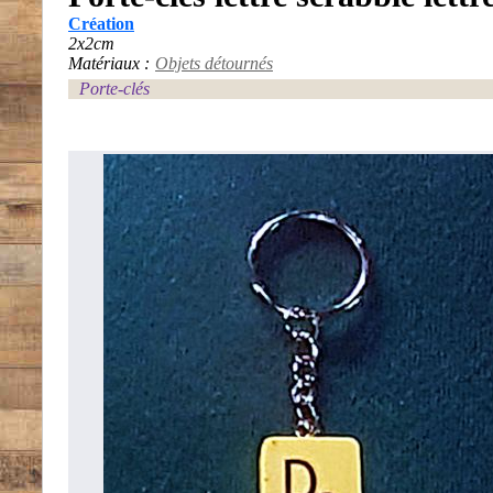
Création
2x2cm
Matériaux :
Objets détournés
Porte-clés