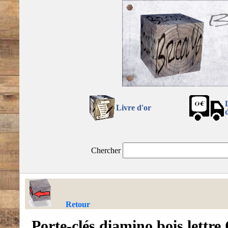
Livre d'or
Chercher
Retour
Porte-clés diamino bois lettre