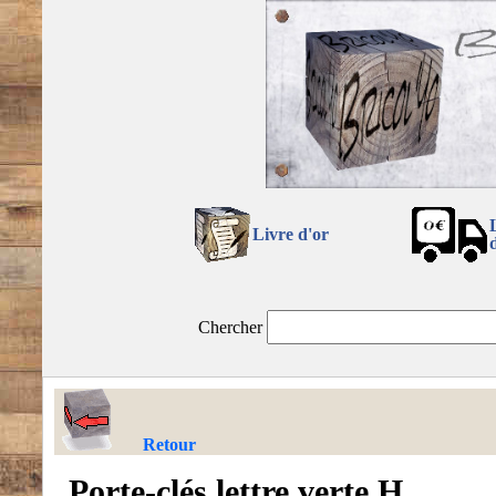
Livre d'or
Chercher
Retour
Porte-clés lettre verte H