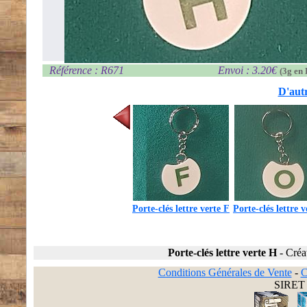
Référence : R671
Envoi : 3.20€
(3g en 
D'autr
Porte-clés lettre verte F
Porte-clés lettre 
Porte-clés lettre verte H
-
Créa
Conditions Générales de Vente
-
C
SIRET 