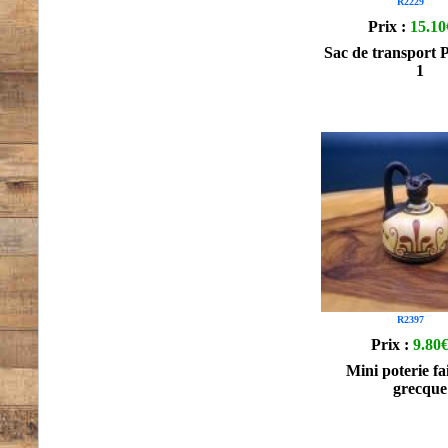
R2229
Prix :
15.10
Sac de transport P
1
R2397
Prix :
9.80
Mini poterie fa
grecque