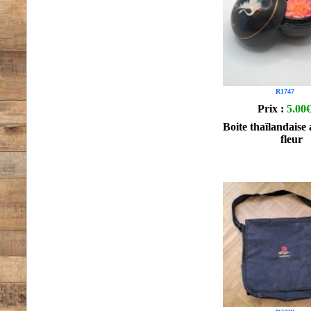
R1747
Prix :
5.00
Boite thaïlandaise
fleur