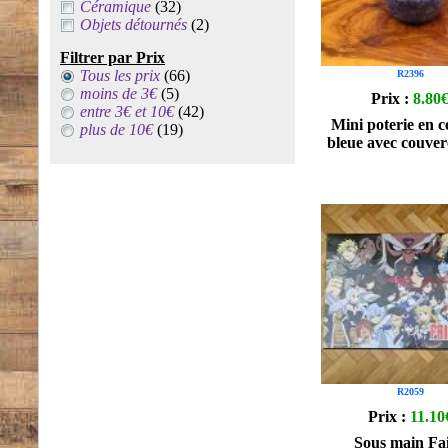
Céramique
(32)
Objets détournés
(2)
Filtrer par Prix
Tous les prix
(66)
R2396
moins de 3€
(5)
Prix :
8.80
entre 3€ et 10€
(42)
Mini poterie en 
plus de 10€
(19)
bleue avec couverc
R2059
Prix :
11.10
Sous main Fai