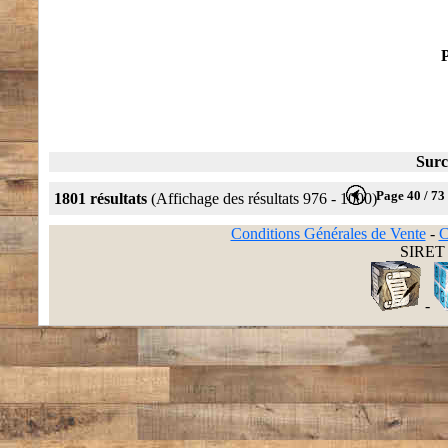
P
Surc
Page 40 / 73
1801 résultats
(Affichage des résultats 976 - 1000)
Conditions Générales de Vente
-
C
SIRET 
-