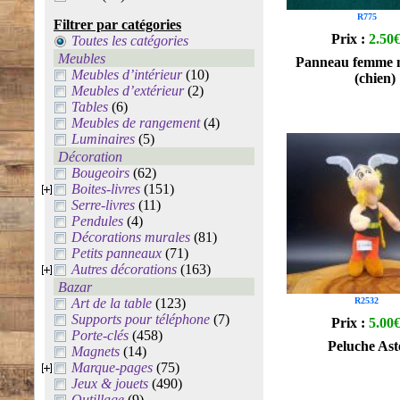
R775
Filtrer par catégories
Prix :
2.50
Toutes les catégories
Meubles
Panneau femme 
Meubles d’intérieur
(10)
(chien)
Meubles d’extérieur
(2)
Tables
(6)
Meubles de rangement
(4)
Luminaires
(5)
Décoration
Bougeoirs
(62)
Boites-livres
(151)
Serre-livres
(11)
Pendules
(4)
Décorations murales
(81)
Petits panneaux
(71)
Autres décorations
(163)
Bazar
Art de la table
(123)
R2532
Supports pour téléphone
(7)
Prix :
5.00
Porte-clés
(458)
Peluche Ast
Magnets
(14)
Marque-pages
(75)
Jeux & jouets
(490)
Outillage
(9)