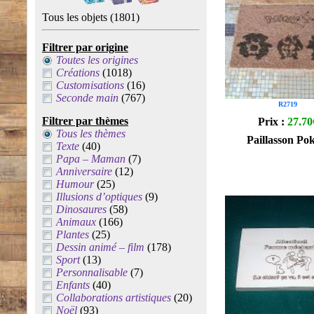
Tous les objets
(1801)
Filtrer par origine
Toutes les origines
Créations
(1018)
Customisations
(16)
Seconde main
(767)
R2719
Filtrer par thèmes
Prix :
27.70
Tous les thèmes
Paillasson P
Texte
(40)
Papa – Maman
(7)
Anniversaire
(12)
Humour
(25)
Illusions d’optiques
(9)
Dinosaures
(58)
Animaux
(166)
Plantes
(25)
Dessin animé – film
(178)
Sport
(13)
Personnalisable
(7)
Enfants
(40)
Collaborations artistiques
(20)
Noël
(93)