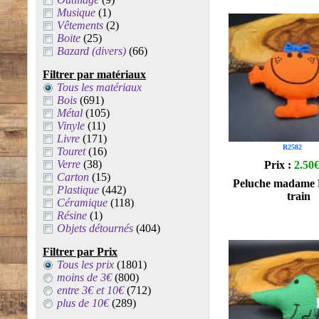
Musique
(1)
Vêtements
(2)
Boite
(25)
Bazard (divers)
(66)
Filtrer par matériaux
Tous les matériaux
Bois
(691)
Métal
(105)
Vinyle
(11)
Livre
(171)
R2582
Touret
(16)
Verre
(38)
Prix :
2.50
Carton
(15)
Peluche madame 
Plastique
(442)
train
Céramique
(118)
Résine
(1)
Objets détournés
(404)
Filtrer par Prix
Tous les prix
(1801)
moins de 3€
(800)
entre 3€ et 10€
(712)
plus de 10€
(289)