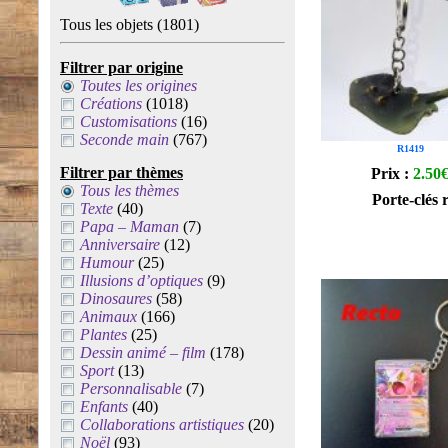
Tous les objets
(1801)
Filtrer par origine
Toutes les origines
Créations
(1018)
Customisations
(16)
Seconde main
(767)
R1419
Filtrer par thèmes
Prix :
2.50
Tous les thèmes
Porte-clés 
Texte
(40)
Papa – Maman
(7)
Anniversaire
(12)
Humour
(25)
Illusions d’optiques
(9)
Dinosaures
(58)
Animaux
(166)
Plantes
(25)
Dessin animé – film
(178)
Sport
(13)
Personnalisable
(7)
Enfants
(40)
Collaborations artistiques
(20)
Noël
(93)