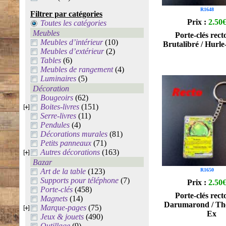
R1648
Filtrer par catégories
Prix :
2.50
Toutes les catégories
Meubles
Porte-clés rect
Meubles d’intérieur
(10)
Brutalibré / Hurl
Meubles d’extérieur
(2)
Tables
(6)
Meubles de rangement
(4)
Luminaires
(5)
Décoration
Bougeoirs
(62)
Boites-livres
(151)
Serre-livres
(11)
Pendules
(4)
Décorations murales
(81)
Petits panneaux
(71)
Autres décorations
(163)
Bazar
Art de la table
(123)
R1650
Supports pour téléphone
(7)
Prix :
2.50
Porte-clés
(458)
Porte-clés rect
Magnets
(14)
Darumarond / Thé
Marque-pages
(75)
Ex
Jeux & jouets
(490)
Outillage
(9)