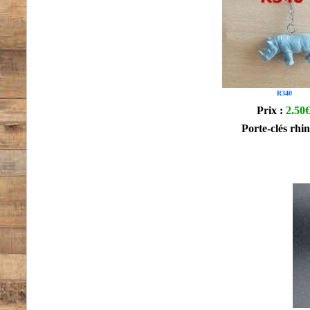
R340
Prix :
2.50
Porte-clés rhi