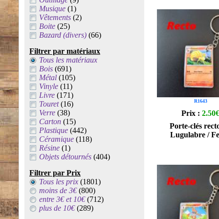
Musique
(1)
Vêtements
(2)
Boite
(25)
Bazard (divers)
(66)
Filtrer par matériaux
Tous les matériaux
Bois
(691)
Métal
(105)
Vinyle
(11)
Livre
(171)
R1643
Touret
(16)
Verre
(38)
Prix :
2.50
Carton
(15)
Porte-clés rect
Plastique
(442)
Lugulabre / F
Céramique
(118)
Résine
(1)
Objets détournés
(404)
Filtrer par Prix
Tous les prix
(1801)
moins de 3€
(800)
entre 3€ et 10€
(712)
plus de 10€
(289)