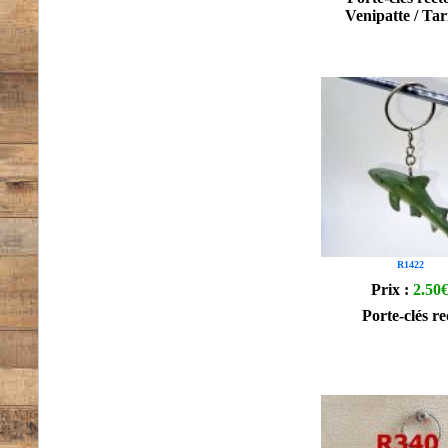
Venipatte / Ta
R1422
Prix :
2.50
Porte-clés r