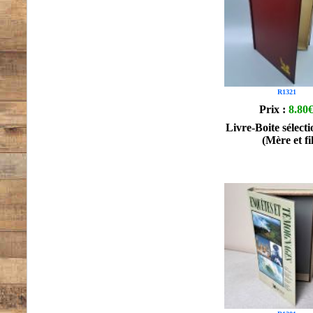
R1321
Prix :
8.80
Livre-Boite sélecti
(Mère et fil