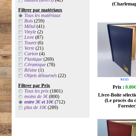
(Charlemag
Filtrer par matériaux
Tous les matériaux
Bois
(259)
Métal
(41)
Vinyle
(2)
Livre
(87)
Touret
(6)
Verre
(21)
Carton
(4)
Plastique
(269)
Céramique
(78)
Résine
(1)
Objets détournés
(22)
R1325
Filtrer par Prix
Prix :
8.80
Tous les prix
(1801)
Livre-Boite sélecti
moins de 3€
(800)
(Le procès du 
entre 3€ et 10€
(712)
Forester
plus de 10€
(289)