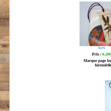
R1276
Prix :
6.20
Marque page bo
hirondell