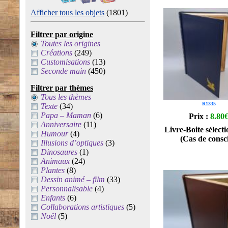
Afficher tous les objets
(1801)
Filtrer par origine
Toutes les origines
Créations
(249)
Customisations
(13)
Seconde main
(450)
Filtrer par thèmes
Tous les thèmes
R1335
Texte
(34)
Papa – Maman
(6)
Prix :
8.80
Anniversaire
(11)
Livre-Boite sélecti
Humour
(4)
(Cas de consc
Illusions d’optiques
(3)
Dinosaures
(1)
Animaux
(24)
Plantes
(8)
Dessin animé – film
(33)
Personnalisable
(4)
Enfants
(6)
Collaborations artistiques
(5)
Noël
(5)