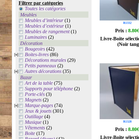
Filtrer par catégories
Toutes les catégories
Meubles
Meubles d’intérieur
(1)
R1332
Meubles d’extérieur
(1)
Prix :
8.80
Meubles de rangement
(1)
Luminaires
(2)
Livre-Boite sélecti
Décoration
(Noir tang
Bougeoirs
(42)
Boites-livres
(86)
Décorations murales
(29)
Petits panneaux
(2)
Autres décorations
(35)
Bazar
Art de la table
(75)
Supports pour téléphone
(2)
Porte-clés
(3)
Magnets
(2)
Marque-pages
(74)
Jeux & jouets
(301)
Outillage
(4)
Musique
(1)
R1328
Vêtements
(2)
Prix :
8.80
Boite
(17)
Livre-Boite sélecti
Bazard (divers)
(42)