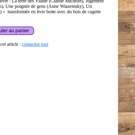
livre : La terre des Vialhe (Claude Michelet), Jugement
son), Une poignée de gens (Anne Wiazemsky), Un
 » transformée en livre boite avec du bois de cagette
et article :
contactez moi