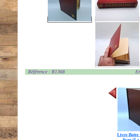
Référence : R1368
En
Livre-Boite 
livre (La