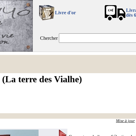
Livr
Livre d'or
dès 
Chercher
e (La terre des Vialhe)
Mise à jour