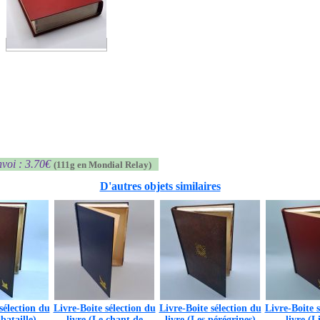
voi : 3.70€
(111g en Mondial Relay)
D'autres objets similaires
sélection du
Livre-Boite sélection du
Livre-Boite sélection du
Livre-Boite s
 bataille)
livre (Le chant de
livre (Les pérégrines)
livre (L