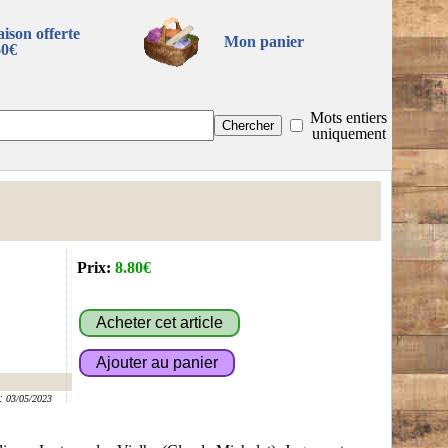
aison offerte
Mon panier
60€
Mots entiers
uniquement
Prix:
8.80€
:
03/05/2023