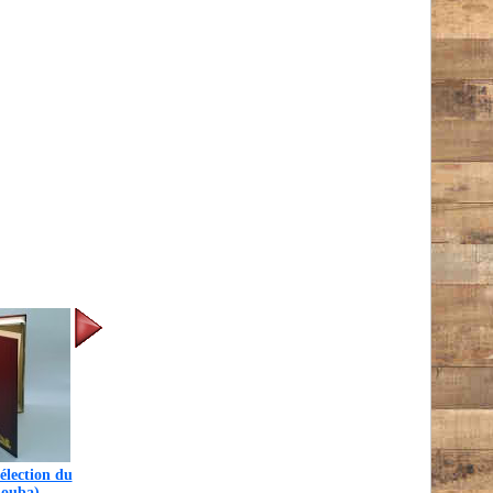
élection du
iouba)