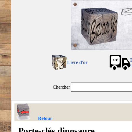
Livre d'or
Chercher
Retour
Porte-clés dinosaure