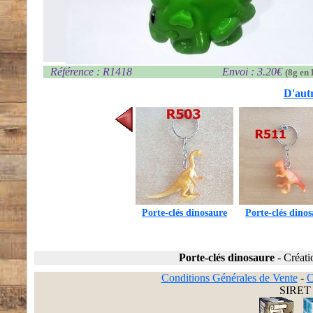
Référence : R1418
Envoi : 3.20€
(8g en 
D'autr
Porte-clés dinosaure
Porte-clés dino
Porte-clés dinosaure
-
Créati
Conditions Générales de Vente
-
C
SIRET 