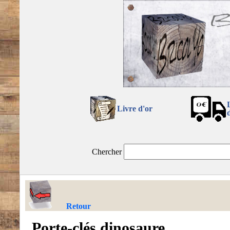
Livre d'or
Chercher
Retour
Porte-clés dinosaure