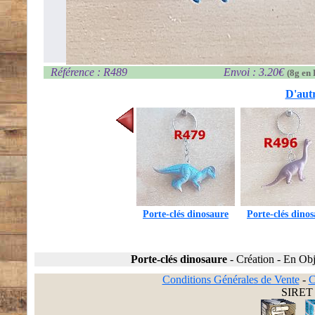
Référence : R489
Envoi : 3.20€
(8g en 
D'autr
Porte-clés dinosaure
Porte-clés dino
Porte-clés dinosaure
-
Création
-
En Obj
Conditions Générales de Vente
-
C
SIRET 