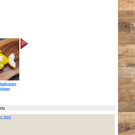
Magicarpe
tique
ets
ez moi