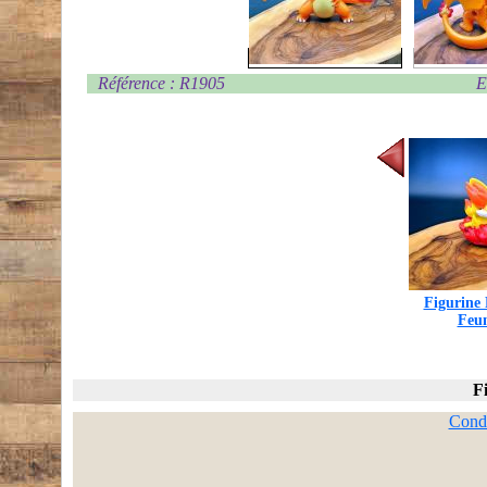
Référence : R1905
E
Figurine
Feu
F
Condi