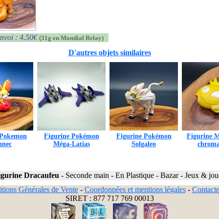
nvoi : 4.50€
(31g en Mondial Relay)
D'autres objets similaires
 Pokemon
Figurine Pokémon
Figurine Pokémon
Figurine 
nnec
Méga-Latias
Solgaleo
chroma
igurine Dracaufeu
-
Seconde main
-
En Plastique
-
Bazar
-
Jeux & jou
tions Générales de Vente
-
Coordonnées et mentions légales
-
Contact
SIRET : 877 717 769 00013