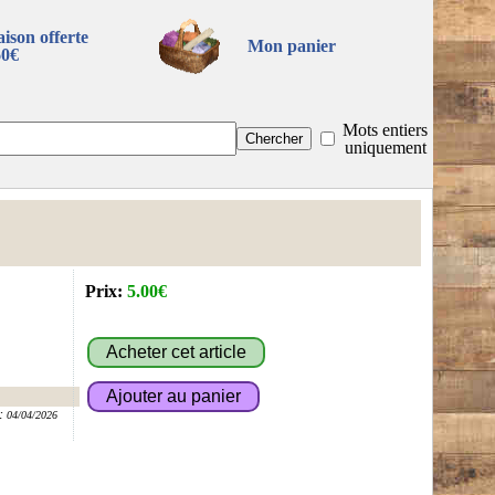
aison offerte
Mon panier
60€
Mots entiers
uniquement
Prix:
5.00€
:
04/04/2026