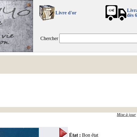
Livr
Livre d'or
dès 
Chercher
Mise à jour
État
:
Bon état