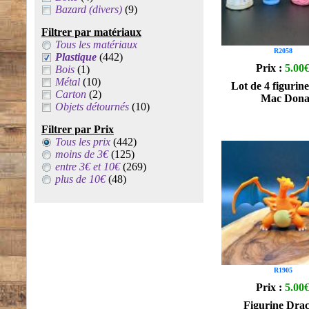
Bazard (divers)
(9)
Filtrer par matériaux
Tous les matériaux
R2058
Plastique
(442)
Prix :
5.00
Bois
(1)
Métal
(10)
Lot de 4 figurin
Carton
(2)
Mac Dona
Objets détournés
(10)
Filtrer par Prix
Tous les prix
(442)
moins de 3€
(125)
entre 3€ et 10€
(269)
plus de 10€
(48)
R1905
Prix :
5.00
Figurine Dra