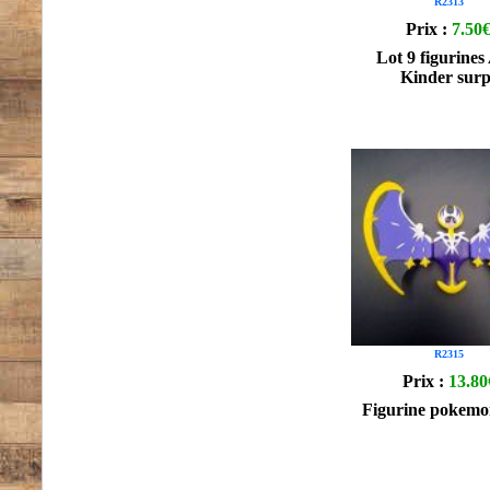
R2313
Prix :
7.50
Lot 9 figurines
Kinder surp
R2315
Prix :
13.80
Figurine pokemo