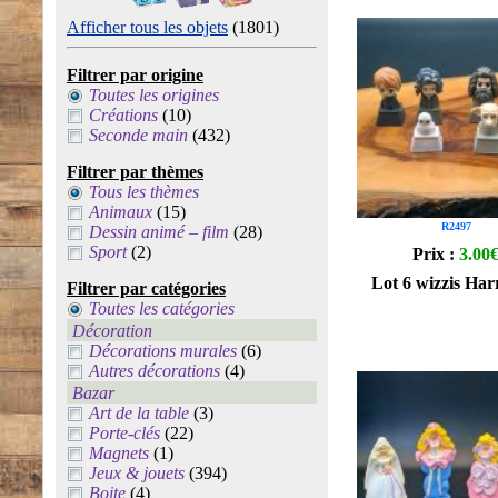
Afficher tous les objets
(1801)
Filtrer par origine
Toutes les origines
Créations
(10)
Seconde main
(432)
Filtrer par thèmes
Tous les thèmes
Animaux
(15)
R2497
Dessin animé – film
(28)
Sport
(2)
Prix :
3.00
Lot 6 wizzis Har
Filtrer par catégories
Toutes les catégories
Décoration
Décorations murales
(6)
Autres décorations
(4)
Bazar
Art de la table
(3)
Porte-clés
(22)
Magnets
(1)
Jeux & jouets
(394)
Boite
(4)