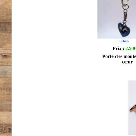
R1405
Prix :
2.50
Porte-clés moufe
cœur