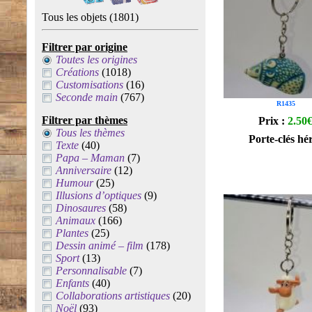
Tous les objets
(1801)
Filtrer par origine
Toutes les origines
Créations
(1018)
Customisations
(16)
Seconde main
(767)
R1435
Filtrer par thèmes
Prix :
2.50
Tous les thèmes
Porte-clés hé
Texte
(40)
Papa – Maman
(7)
Anniversaire
(12)
Humour
(25)
Illusions d’optiques
(9)
Dinosaures
(58)
Animaux
(166)
Plantes
(25)
Dessin animé – film
(178)
Sport
(13)
Personnalisable
(7)
Enfants
(40)
Collaborations artistiques
(20)
Noël
(93)