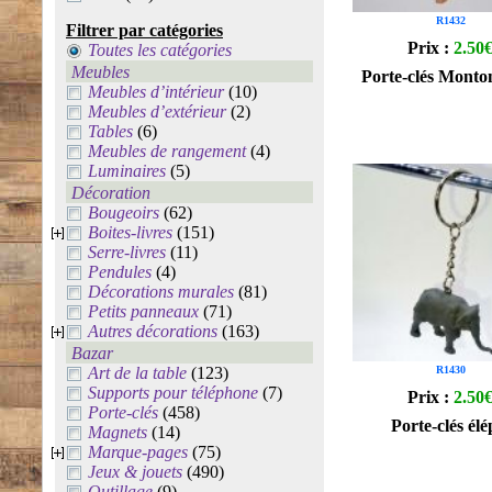
R1432
Filtrer par catégories
Prix :
2.50
Toutes les catégories
Meubles
Porte-clés Monto
Meubles d’intérieur
(10)
Meubles d’extérieur
(2)
Tables
(6)
Meubles de rangement
(4)
Luminaires
(5)
Décoration
Bougeoirs
(62)
Boites-livres
(151)
Serre-livres
(11)
Pendules
(4)
Décorations murales
(81)
Petits panneaux
(71)
Autres décorations
(163)
Bazar
Art de la table
(123)
R1430
Supports pour téléphone
(7)
Prix :
2.50
Porte-clés
(458)
Porte-clés él
Magnets
(14)
Marque-pages
(75)
Jeux & jouets
(490)
Outillage
(9)