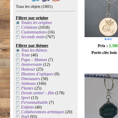
Tous les objets
(1801)
Filtrer par origine
Toutes les origines
Créations
(1018)
Customisations
(16)
Seconde main
(767)
R1452
Filtrer par thèmes
Prix :
2.50
Tous les thèmes
Porte-clés bois
Texte
(40)
Papa – Maman
(7)
Anniversaire
(12)
Humour
(25)
Illusions d’optiques
(9)
Dinosaures
(58)
Animaux
(166)
Plantes
(25)
Dessin animé – film
(178)
Sport
(13)
Personnalisable
(7)
Enfants
(40)
Collaborations artistiques
(20)
Noël
(93)