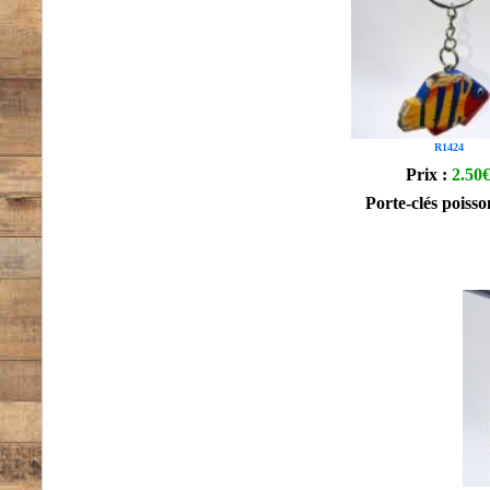
R1424
Prix :
2.50
Porte-clés poisso