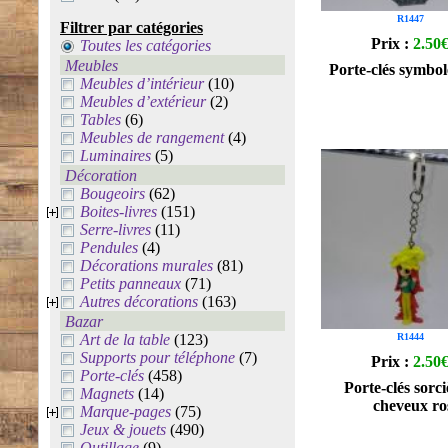
R1447
Filtrer par catégories
Prix :
2.50
Toutes les catégories
Meubles
Porte-clés symbol
Meubles d’intérieur
(10)
Meubles d’extérieur
(2)
Tables
(6)
Meubles de rangement
(4)
Luminaires
(5)
Décoration
Bougeoirs
(62)
Boites-livres
(151)
Serre-livres
(11)
Pendules
(4)
Décorations murales
(81)
Petits panneaux
(71)
Autres décorations
(163)
Bazar
Art de la table
(123)
R1444
Supports pour téléphone
(7)
Prix :
2.50
Porte-clés
(458)
Porte-clés sorc
Magnets
(14)
cheveux ro
Marque-pages
(75)
Jeux & jouets
(490)
Outillage
(9)