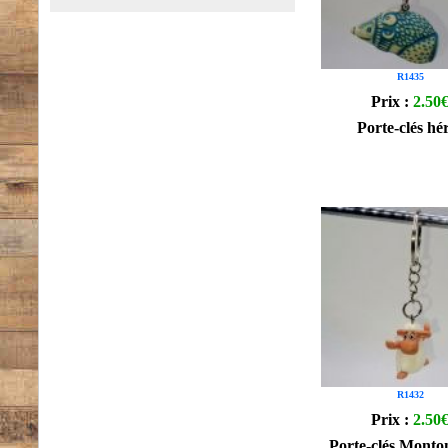
R1435
Prix :
2.50
Porte-clés hé
R1432
Prix :
2.50
Porte-clés Monto