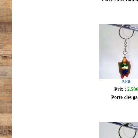
R1428
Prix :
2.50
Porte-clés ga