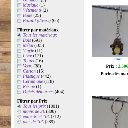
Musique
(1)
Vêtements
(2)
Boite
(25)
Bazard (divers)
(66)
Filtrer par matériaux
Tous les matériaux
Bois
(691)
Métal
(105)
Vinyle
(11)
Livre
(171)
R1440
Touret
(16)
Verre
(38)
Prix :
2.50
Carton
(15)
Porte-clés ma
Plastique
(442)
Céramique
(118)
Résine
(1)
Objets détournés
(404)
Filtrer par Prix
Tous les prix
(1801)
moins de 3€
(800)
entre 3€ et 10€
(712)
plus de 10€
(289)