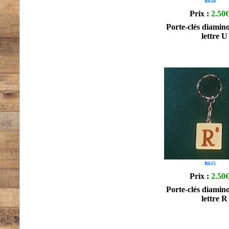
R618
Prix :
2.50
Porte-clés diamino
lettre U
R615
Prix :
2.50
Porte-clés diamino
lettre R