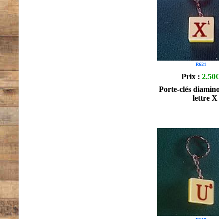
R621
Prix :
2.50
Porte-clés diamino
lettre X