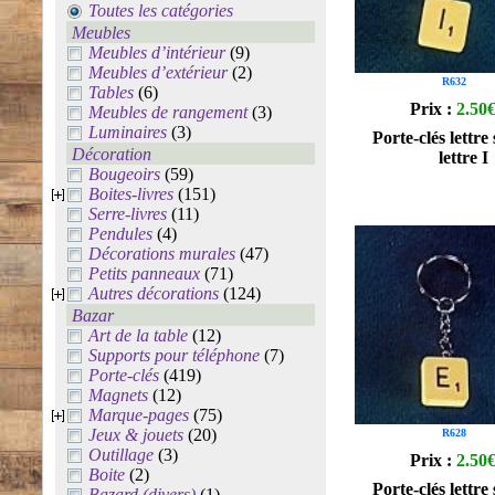
Toutes les catégories
Meubles
Meubles d’intérieur
(9)
Meubles d’extérieur
(2)
R632
Tables
(6)
Prix :
2.50
Meubles de rangement
(3)
Luminaires
(3)
Porte-clés lettre
Décoration
lettre I
Bougeoirs
(59)
Boites-livres
(151)
Serre-livres
(11)
Pendules
(4)
Décorations murales
(47)
Petits panneaux
(71)
Autres décorations
(124)
Bazar
Art de la table
(12)
Supports pour téléphone
(7)
Porte-clés
(419)
Magnets
(12)
Marque-pages
(75)
Jeux & jouets
(20)
R628
Outillage
(3)
Prix :
2.50
Boite
(2)
Porte-clés lettre
Bazard (divers)
(1)