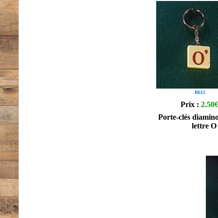
R612
Prix :
2.50
Porte-clés diamino
lettre O