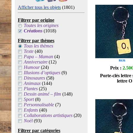
Afficher tous les objets
(1801)
Filtrer par origine
Toutes les origines
Créations
(1018)
Filtrer par thèmes
Tous les thèmes
Texte
(40)
Papa – Maman
(4)
R636
Anniversaire
(12)
Humour
(24)
Prix :
2.50
Illusions d’optiques
(9)
Porte-clés lettre
Dinosaures
(58)
lettre O
Animaux
(144)
Plantes
(25)
Dessin animé – film
(148)
Sport
(8)
Personnalisable
(7)
Enfants
(40)
Collaborations artistiques
(20)
Noël
(93)
Filtrer par catégories