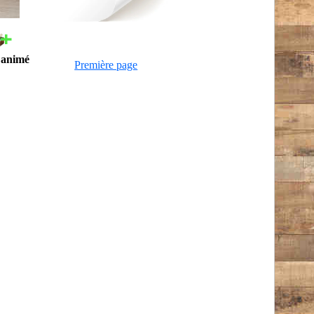
n animé
Première page