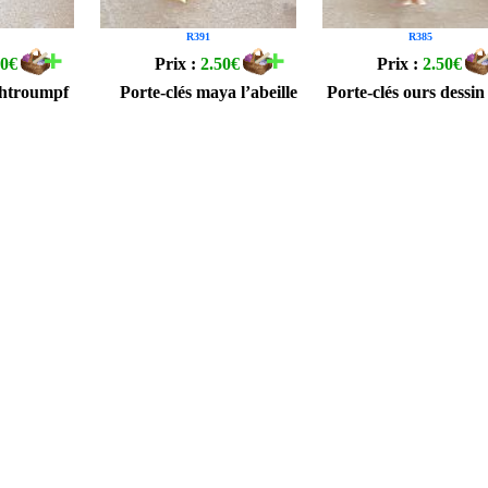
R391
R385
50€
Prix :
2.50€
Prix :
2.50€
chtroumpf
Porte-clés maya l’abeille
Porte-clés ours dessi