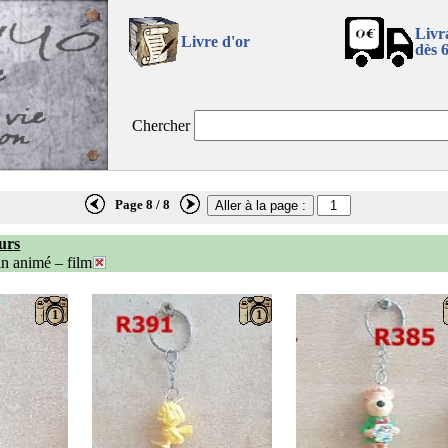
Livr
Livre d'or
dès 
Chercher
Page 8 / 8
urs
n animé – film
1
1