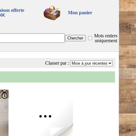
aison offerte
Mon panier
60€
Mots entiers
uniquement
Classer par :
1