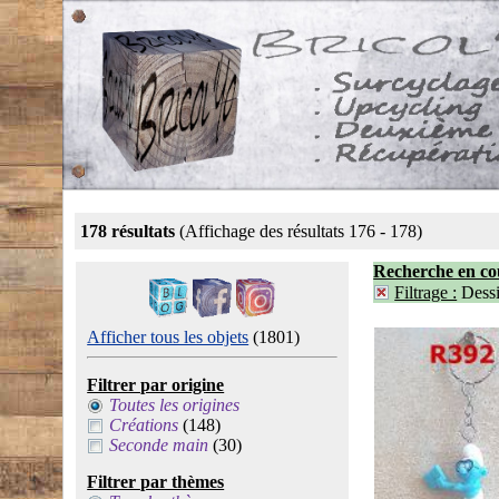
178 résultats
(Affichage des résultats 176 - 178)
Recherche en co
Filtrage :
Dessi
Afficher tous les objets
(1801)
Filtrer par origine
Toutes les origines
Créations
(148)
Seconde main
(30)
Filtrer par thèmes