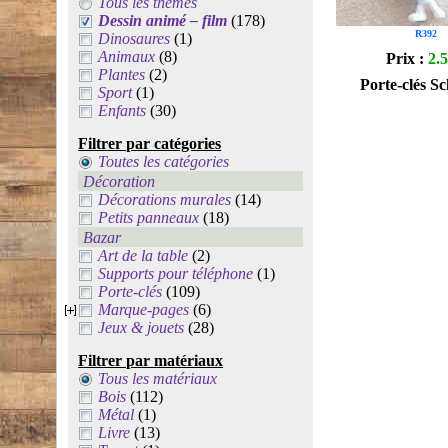
Tous les thèmes
Dessin animé – film
(178)
R392
Dinosaures
(1)
Animaux
(8)
Prix :
2.
Plantes
(2)
Porte-clés S
Sport
(1)
Enfants
(30)
Filtrer par catégories
Toutes les catégories
Décoration
Décorations murales
(14)
Petits panneaux
(18)
Bazar
Art de la table
(2)
Supports pour téléphone
(1)
Porte-clés
(109)
Marque-pages
(6)
Jeux & jouets
(28)
Filtrer par matériaux
Tous les matériaux
Bois
(112)
Métal
(1)
Livre
(13)