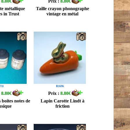
:
8.80€
Prix :
8.80€
ite métallique
Taille crayon phonographe
s in Trust
vintage en métal
3
3
711
R1696
:
8.80€
Prix :
8.80€
s boites notes de
Lapin Carotte Lindt à
sique
friction
1
3