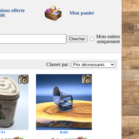
aison offerte
Mon panier
60€
Mots entiers
uniquement
Classer par :
4
2
714
R2481