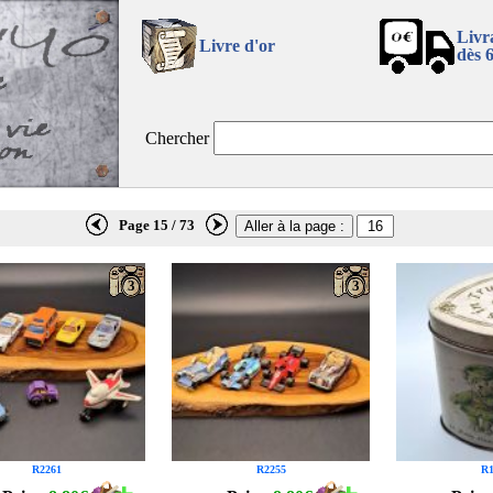
Livr
Livre d'or
dès 
Chercher
Page 15 / 73
3
3
R2261
R2255
R1