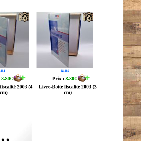
4
4
484
R1482
:
8.80€
Prix :
8.80€
fiscalité 2003 (4
Livre-Boite fiscalité 2003 (3
cm)
cm)