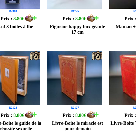
R2363
R1725
R
Prix :
8.80€
Prix :
8.80€
Prix 
ot 3 boites à thé
Figurine happy box géante
Maman + 
17 cm
4
4
R2128
R2127
R2
Prix :
8.80€
Prix :
8.80€
Prix 
-Boite le guide de la
Livre-Boite le miracle est
Livre-Boite
réussite sexuelle
pour demain