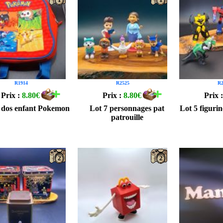
R1914
R2525
R2
Prix :
8.80€
Prix :
8.80€
Prix 
 dos enfant Pokemon
Lot 7 personnages pat
Lot 5 figuri
patrouille
2
2