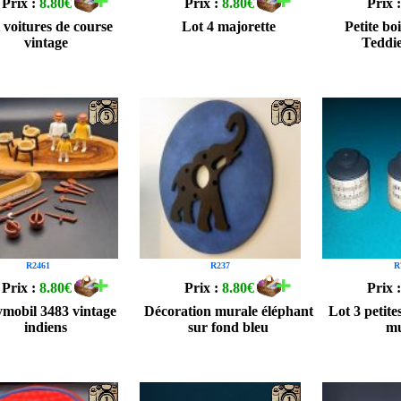
Prix :
8.80€
Prix :
8.80€
Prix 
 voitures de course
Lot 4 majorette
Petite bo
vintage
Teddie
5
1
R2461
R237
R
Prix :
8.80€
Prix :
8.80€
Prix 
ymobil 3483 vintage
Décoration murale éléphant
Lot 3 petite
indiens
sur fond bleu
mu
1
1