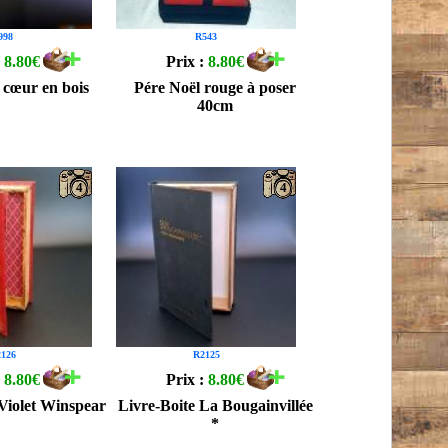
998
R543
:
8.80€
Prix :
8.80€
cœur en bois
Pére Noël rouge à poser
40cm
4
4
126
R2125
:
8.80€
Prix :
8.80€
 Violet Winspear
Livre-Boite La Bougainvillée
*