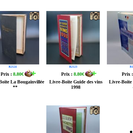
4
4
R2124
R2123
R1
Prix :
8.80€
Prix :
8.80€
Prix 
Boite La Bougainvillée
Livre-Boite Guide des vins
Livre-Boite 
**
1998
4