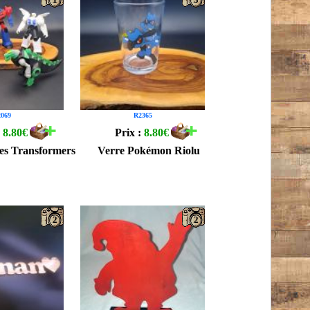
069
R2365
:
8.80€
Prix :
8.80€
nes Transformers
Verre Pokémon Riolu
2
2