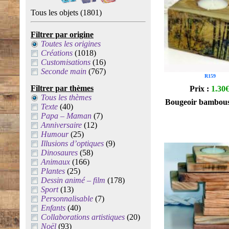
Tous les objets
(1801)
Filtrer par origine
Toutes les origines
Créations
(1018)
Customisations
(16)
Seconde main
(767)
R159
Filtrer par thèmes
Prix :
1.30
Tous les thèmes
Bougeoir bambous
Texte
(40)
Papa – Maman
(7)
Anniversaire
(12)
Humour
(25)
Illusions d’optiques
(9)
Dinosaures
(58)
Animaux
(166)
Plantes
(25)
Dessin animé – film
(178)
Sport
(13)
Personnalisable
(7)
Enfants
(40)
Collaborations artistiques
(20)
Noël
(93)