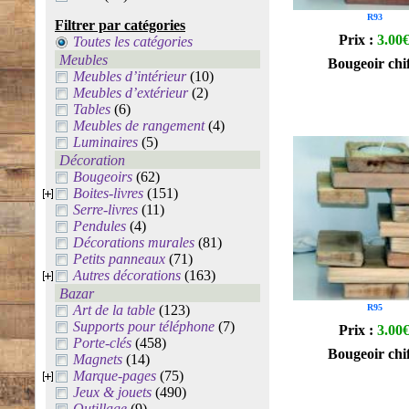
R93
Filtrer par catégories
Prix :
3.00
Toutes les catégories
Meubles
Bougeoir chif
Meubles d’intérieur
(10)
Meubles d’extérieur
(2)
Tables
(6)
Meubles de rangement
(4)
Luminaires
(5)
Décoration
Bougeoirs
(62)
Boites-livres
(151)
Serre-livres
(11)
Pendules
(4)
Décorations murales
(81)
Petits panneaux
(71)
Autres décorations
(163)
Bazar
Art de la table
(123)
R95
Supports pour téléphone
(7)
Prix :
3.00
Porte-clés
(458)
Bougeoir chif
Magnets
(14)
Marque-pages
(75)
Jeux & jouets
(490)
Outillage
(9)