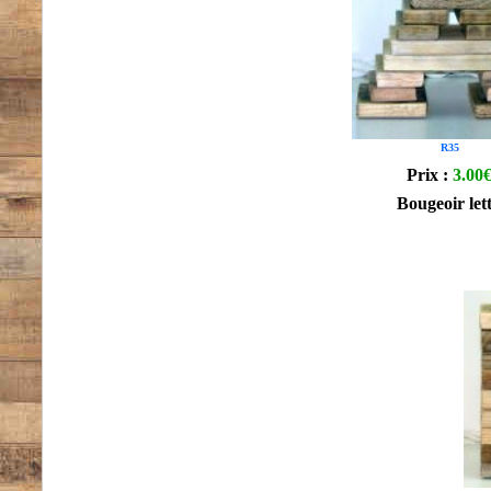
R35
Prix :
3.00
Bougeoir let